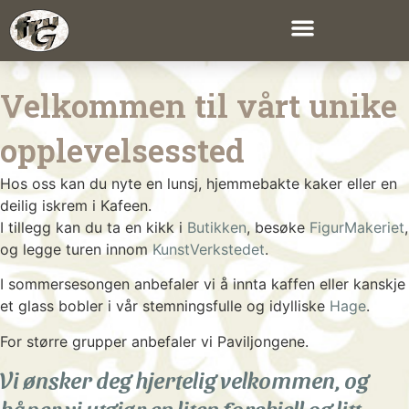
Velkommen til vårt unike
opplevelsessted
Hos oss kan du nyte en lunsj, hjemmebakte kaker eller en
deilig iskrem i Kafeen.
I tillegg kan du ta en kikk i
Butikken
, besøke
FigurMakeriet
,
og legge turen innom
KunstVerkstedet
.
I sommersesongen anbefaler vi å innta kaffen eller kanskje
et glass bobler i vår stemningsfulle og idylliske
Hage
.
For større grupper anbefaler vi Paviljongene.
Vi ønsker deg hjertelig velkommen, og
håper vi utgjør en liten forskjell og litt